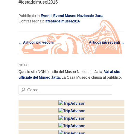
‪#‎festadeimusei2016‬
Pubblicato in
Eventi
,
Eventi Museo Nazionale Jatta
|
Contrassegnato
#‎festadeimusei2016
Navigazione
←
Articoli più vecchi
Articoli più recenti
→
articolo
NOTA:
Questo sito NON è il sito del Museo Nazionale Jatta.
Vai al sito
ufficiale del Museo Jatta.
La Casa Museo è chiusa al pubblico.
C
e
r
c
a