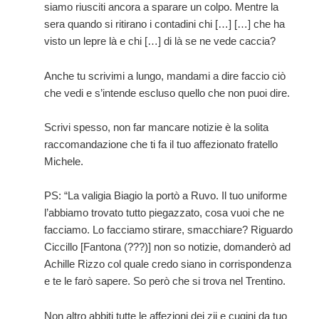
siamo riusciti ancora a sparare un colpo. Mentre la
sera quando si ritirano i contadini chi […] […] che ha
visto un lepre là e chi […] di là se ne vede caccia?
Anche tu scrivimi a lungo, mandami a dire faccio ciò
che vedi e s’intende escluso quello che non puoi dire.
Scrivi spesso, non far mancare notizie è la solita
raccomandazione che ti fa il tuo affezionato fratello
Michele.
PS: “La valigia Biagio la portò a Ruvo. Il tuo uniforme
l’abbiamo trovato tutto piegazzato, cosa vuoi che ne
facciamo. Lo facciamo stirare, smacchiare? Riguardo
Ciccillo [Fantona (???)] non so notizie, domanderò ad
Achille Rizzo col quale credo siano in corrispondenza
e te le farò sapere. So però che si trova nel Trentino.
Non altro abbiti tutte le affezioni dei zii e cugini da tuo