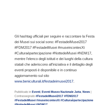
Gli hashtag ufficiali per seguire e raccontare la Festa
dei Musei sui social sono: #FestadeiMusei2017
#FDM2017 #FestadeiMusei #museincontesXt
#Culturaèpartecipazione #NottedeiMusei #NDM17,
mentre l’elenco degli istituti e dei luoghi della cultura
statali che aderiscono all’iniziativa e il dettaglio degli
eventi proposti è disponibile e in continuo
aggiornamento sul sito
www.beniculturali.it/festadeimusei2017
.
Pubblicato in
Eventi
,
Eventi Museo Nazionale Jatta
,
News
|
Contrassegnato
#FestadeiMusei2017 #FDM2017
#FestadeiMusei #museincontesXt #Culturaèpartecipazione
#NottedeiMusei #NDM17