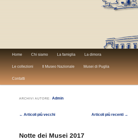
Menù
Home
Chi siamo
La famiglia
La dimora
Vai
Vai
principale
Le collezioni
Il Museo Nazionale
Musei di Puglia
al
al
Contatti
contenuto
contenuto
Admin
ARCHIVI AUTORE:
principale
secondario
Navigazione
←
Articoli più vecchi
Articoli più recenti
→
articolo
Notte dei Musei 2017