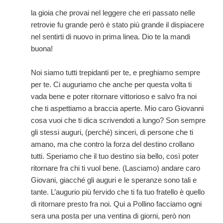
la gioia che provai nel leggere che eri passato nelle
retrovie fu grande però è stato più grande il dispiacere
nel sentirti di nuovo in prima linea. Dio te la mandi
buona!
Noi siamo tutti trepidanti per te, e preghiamo sempre
per te. Ci auguriamo che anche per questa volta ti
vada bene e poter ritornare vittorioso e salvo fra noi
che ti aspettiamo a braccia aperte. Mio caro Giovanni
cosa vuoi che ti dica scrivendoti a lungo? Son sempre
gli stessi auguri, (perché) sinceri, di persone che ti
amano, ma che contro la forza del destino crollano
tutti. Speriamo che il tuo destino sia bello, così poter
ritornare fra chi ti vuol bene. (Lasciamo) andare caro
Giovani, giacché gli auguri e le speranze sono tali e
tante. L’augurio più fervido che ti fa tuo fratello è quello
di ritornare presto fra noi. Qui a Pollino facciamo ogni
sera una posta per una ventina di giorni, però non