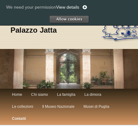
We need your permission
View details
Cerc
Allow
Palazzo Jatta
Menù
Home
Chi siamo
La famiglia
La dimora
Vai
Vai
principale
Le collezioni
Il Museo Nazionale
Musei di Puglia
al
al
Contatti
contenuto
contenuto