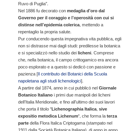
Ruvo di Puglia”.
Nel 1886 fu decorato con
medaglia d’oro dal
Governo per il coraggio e l’operosità con cui si
distinse nell’epidemia colerica
, mettendo a
repentaglio la propria salute.
Pur conducendo questa impegnativa vita pubblica, egli
non si distrasse mai dagli studi: predilesse la botanica
e si specializzò nello studio dei
licheni
. Comprese
che, nella botanica, il campo crittogamico era ancora
poco esplorato e a questo si dedicò con passione e
pazienza [
Il contributo dei Botanici della Scuola
napoletana agli studi lichenologici
].
A partire dal 1874, anno in cui pubblicò nel
Giornale
Botanico Italiano
i primi due manipoli dei licheni
dell’Italia Meridionale, e fino all’ultimo dei suoi lavori
che porta il titolo “
Lichenographia Italica
,
sive
expositio metodica Lichenum
“, che forma la
terza
parte
della Flora Italica Criptogama (stampato nel
1911 dalla Società Botanica Italiana), di anno in anno,