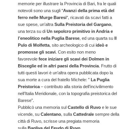
memorie per illustrare la Provincia di Bari, fra le quali
notevoli sono una sugli “
Avanzi della prima età del
ferro nelle Murge Baresi
“, ricavati da scavi fatti a
sue spese, un’altra
Sulla Preistoria del Gargano
,
una terza su di
Un sepolcro primitivo in Andria e
l’eneolitico nella Puglia Barese
, ed una quarta su
Il
Pulo di Molfetta
, sito archeologico di cui
ideò e
promosse gli scavi
. Con esito non meno
favorevole
fece iniziare gli scavi dei Dolmen in
Bisceglie ed in altri paesi della Provincia
. Frutto di
tutti questi lavori è un’altra opera pubblicata dopo la
sua morte a cura del fratello Michele: ”
La Puglia
Preistorica
– contributo alla storia dell’incivilimento
nell’Italia Meridionale, con la topografia preistorica del
Barese”.
Pubblicò una memoria sul
Castello di Ruvo
e le sue
vicende, su
Calentano
, sulla
Cattedrale
sempre della
città di Ruvo, scrisse una pregiata memoria
sulla
Bagliva del Feudo di Ruvo
.