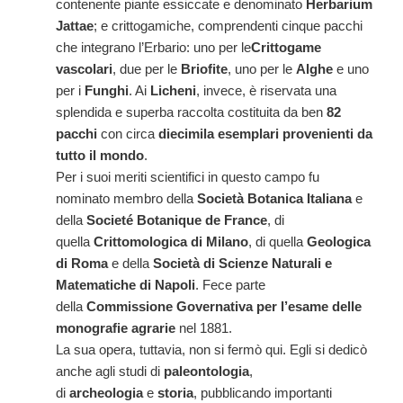
contenente piante essiccate e denominato
Herbarium
Jattae
; e crittogamiche, comprendenti cinque pacchi
che integrano l’Erbario: uno per le
Crittogame
vascolari
, due per le
Briofite
, uno per le
Alghe
e uno
per i
Funghi
. Ai
Licheni
, invece, è riservata una
splendida e superba raccolta costituita da ben
82
pacchi
con circa
diecimila esemplari provenienti da
tutto il mondo
.
Per i suoi meriti scientifici in questo campo fu
nominato membro della
Società Botanica Italiana
e
della
Societé Botanique de France
, di
quella
Crittomologica di Milano
, di quella
Geologica
di Roma
e della
Società di Scienze Naturali e
Matematiche di Napoli
. Fece parte
della
Commissione Governativa per l’esame delle
monografie agrarie
nel 1881.
La sua opera, tuttavia, non si fermò qui. Egli si dedicò
anche agli studi di
paleontologia
,
di
archeologia
e
storia
, pubblicando importanti