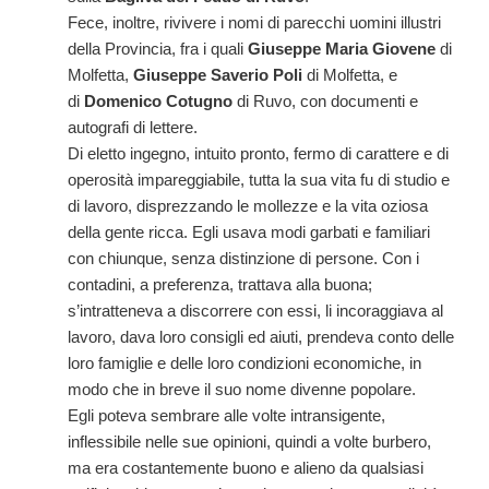
Fece, inoltre, rivivere i nomi di parecchi uomini illustri
della Provincia, fra i quali
Giuseppe Maria Giovene
di
Molfetta,
Giuseppe Saverio Poli
di Molfetta, e
di
Domenico Cotugno
di Ruvo, con documenti e
autografi di lettere.
Di eletto ingegno, intuito pronto, fermo di carattere e di
operosità impareggiabile, tutta la sua vita fu di studio e
di lavoro, disprezzando le mollezze e la vita oziosa
della gente ricca. Egli usava modi garbati e familiari
con chiunque, senza distinzione di persone. Con i
contadini, a preferenza, trattava alla buona;
s’intratteneva a discorrere con essi, li incoraggiava al
lavoro, dava loro consigli ed aiuti, prendeva conto delle
loro famiglie e delle loro condizioni economiche, in
modo che in breve il suo nome divenne popolare.
Egli poteva sembrare alle volte intransigente,
inflessibile nelle sue opinioni, quindi a volte burbero,
ma era costantemente buono e alieno da qualsiasi