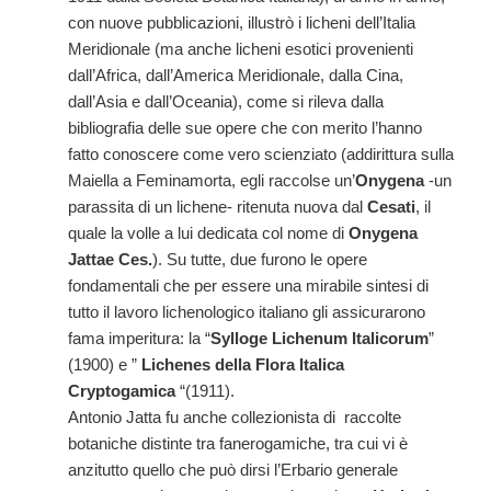
con nuove pubblicazioni, illustrò i licheni dell’Italia
Meridionale (ma anche licheni esotici provenienti
dall’Africa, dall’America Meridionale, dalla Cina,
dall’Asia e dall’Oceania), come si rileva dalla
bibliografia delle sue opere che con merito l’hanno
fatto conoscere come vero scienziato (addirittura sulla
Maiella a Feminamorta, egli raccolse un’
Onygena
-un
parassita di un lichene- ritenuta nuova dal
Cesati
, il
quale la volle a lui dedicata col nome di
Onygena
Jattae Ces.
). Su tutte, due furono le opere
fondamentali che per essere una mirabile sintesi di
tutto il lavoro lichenologico italiano gli assicurarono
fama imperitura: la “
Sylloge Lichenum Italicorum
”
(1900) e ”
Lichenes della Flora Italica
Cryptogamica
“(1911).
Antonio Jatta fu anche collezionista di raccolte
botaniche distinte tra fanerogamiche, tra cui vi è
anzitutto quello che può dirsi l’Erbario generale