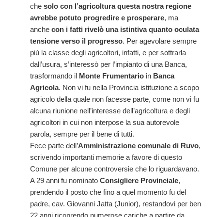
che
solo con l’agricoltura questa nostra regione
avrebbe potuto progredire e prosperare
, ma
anche
con i fatti rivelò una istintiva quanto oculata
tensione verso il progresso
. Per agevolare sempre
più la classe degli agricoltori, infatti, e per sottrarla
dall’usura, s’interessò per l’impianto di una Banca,
trasformando il
Monte Frumentario
in
Banca
Agricola
. Non vi fu nella Provincia istituzione a scopo
agricolo della quale non facesse parte, come non vi fu
alcuna riunione nell’interesse dell’agricoltura e degli
agricoltori in cui non interpose la sua autorevole
parola, sempre per il bene di tutti.
Fece parte dell’
Amministrazione comunale di Ruvo
,
scrivendo importanti memorie a favore di questo
Comune per alcune controversie che lo riguardavano.
A 29 anni fu nominato
Consigliere Provinciale
,
prendendo il posto che fino a quel momento fu del
padre, cav. Giovanni Jatta (Junior), restandovi per ben
22 anni ricoprendo numerose cariche a partire da