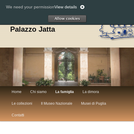
We need your permission
View details
Cerc
Allow
Palazzo Jatta
Menù
Home
Chi siamo
La famiglia
La dimora
Vai
Vai
principale
Le collezioni
Il Museo Nazionale
Musei di Puglia
al
al
Contatti
contenuto
contenuto