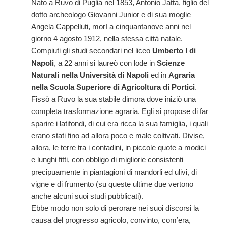
Nato a Ruvo di Puglia nel 1853, Antonio Jatta, figlio del
dotto archeologo Giovanni Junior e di sua moglie
Angela Cappelluti, morì a cinquantanove anni nel
giorno 4 agosto 1912, nella stessa città natale.
Compiuti gli studi secondari nel liceo
Umberto I di
Napoli
, a 22 anni si laureò con lode in
Scienze
Naturali nella Università di Napoli
ed in
Agraria
nella Scuola Superiore di Agricoltura di Portici
.
Fissò a Ruvo la sua stabile dimora dove iniziò una
completa trasformazione agraria. Egli si propose di far
sparire i latifondi, di cui era ricca la sua famiglia, i quali
erano stati fino ad allora poco e male coltivati. Divise,
allora, le terre tra i contadini, in piccole quote a modici
e lunghi fitti, con obbligo di migliorie consistenti
precipuamente in piantagioni di mandorli ed ulivi, di
vigne e di frumento (su queste ultime due vertono
anche alcuni suoi studi pubblicati).
Ebbe modo non solo di perorare nei suoi discorsi la
causa del progresso agricolo, convinto, com’era,