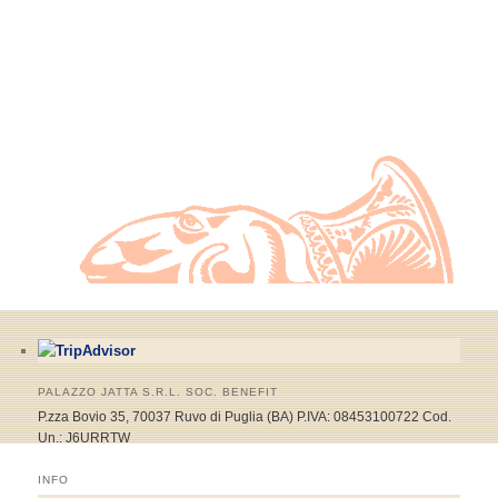
PALAZZO JATTA S.R.L. SOC. BENEFIT
P.zza Bovio 35, 70037 Ruvo di Puglia (BA) P.IVA: 08453100722 Cod.
Un.: J6URRTW
INFO