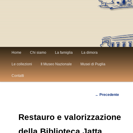
Menù
Home
Chi siamo
La famiglia
La dimora
Vai
Vai
principale
Le collezioni
Il Museo Nazionale
Musei di Puglia
al
al
Contatti
contenuto
contenuto
Navigazione
←
Precedente
principale
secondario
articolo
Restauro e valorizzazione
della Biblioteca Jatta