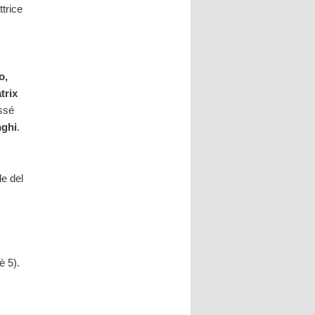
ttrice
o,
trix
ssé
nghi
.
le del
è 5).