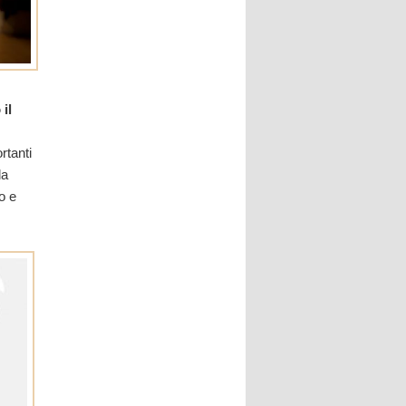
il
rtanti
la
o e