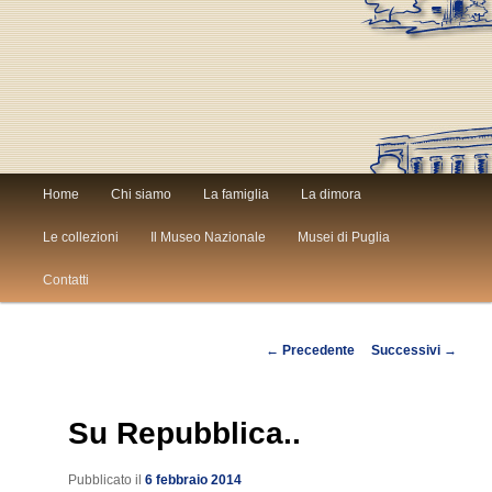
Menù
Home
Chi siamo
La famiglia
La dimora
Vai
Vai
principale
Le collezioni
Il Museo Nazionale
Musei di Puglia
al
al
Contatti
contenuto
contenuto
Navigazione
←
Precedente
Successivi
→
principale
secondario
articolo
Su Repubblica..
Pubblicato il
6 febbraio 2014